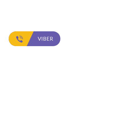
VIBER
O nama
Korisn
Adepto Company je firma sa
Početna
sjedištem u Mostaru koja se bavi
O nama
filtriranjem vode u domaćinstvima,
Proizvod
kao i tretiranjem, odnosno
Blog
pripremom vode u industriji, medicini i
Servis