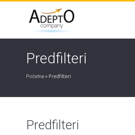
Predfilteri
Početna
»
Predfilteri
Predfilteri