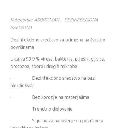
Kategorije:
ASORTIMAN
,
DEZINFEKCIONA
SREDSTVA
Dezinfekciono sredstvo za primjenu na čvrstim
površinama
Uklanja 99,9 % virusa, bakterija, plijesni, gljivica,
protozoa, spora i drugih mikroba
· Dezinfekciono sredstvo na bazi
hlordioksida
· Bez korozije na materijalima
· Trenutno djelovanje
· Sigurno za nanošenje na površine u