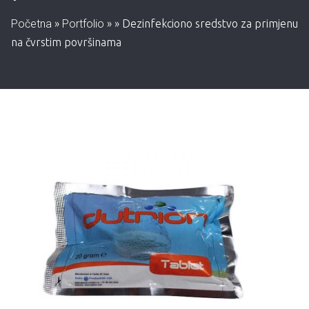
Početna
»
Portfolio
»
»
Dezinfekciono sredstvo za primjenu
na čvrstim površinama