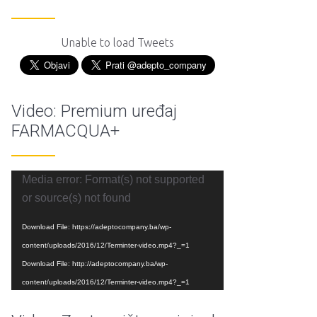
Unable to load Tweets
Video: Premium uređaj
FARMACQUA+
Reproduktor
Media error: Format(s) not supported
videozapisa
or source(s) not found
Download File: https://adeptocompany.ba/wp-
content/uploads/2016/12/Terminter-video.mp4?_=1
Download File: http://adeptocompany.ba/wp-
content/uploads/2016/12/Terminter-video.mp4?_=1