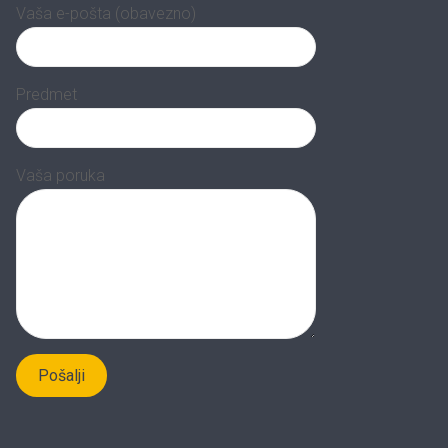
Vaša e-pošta (obavezno)
Predmet
Vaša poruka