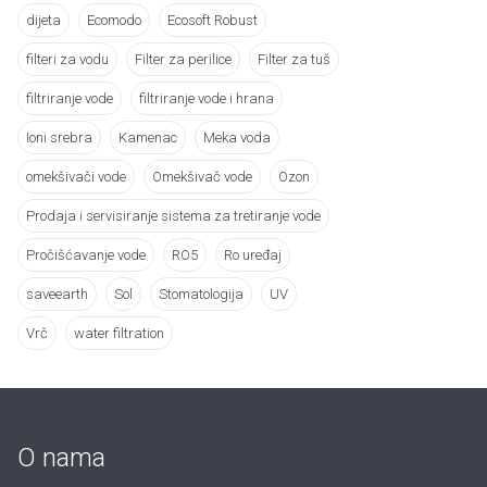
dijeta
Ecomodo
Ecosoft Robust
filteri za vodu
Filter za perilice
Filter za tuš
filtriranje vode
filtriranje vode i hrana
Ioni srebra
Kamenac
Meka voda
omekšivači vode
Omekšivač vode
Ozon
Prodaja i servisiranje sistema za tretiranje vode
Pročišćavanje vode
RO5
Ro uređaj
saveearth
Sol
Stomatologija
UV
Vrč
water filtration
O nama