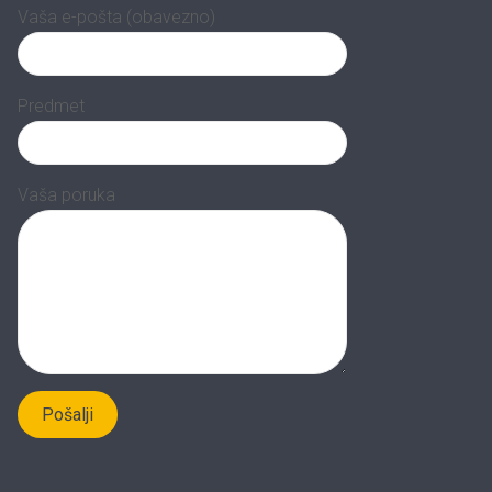
Vaša e-pošta (obavezno)
Predmet
Vaša poruka