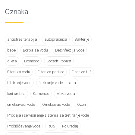
Oznaka
antistres terapija
autopraonica
Bakterije
bebe
Borba za vodu
Dezinfekcija vode
dijeta
Ecomodo
Ecosoft Robust
filteri za vodu
Filter za perilice
Filter za tuš
filtriranje vode
filtriranje vode i hrana
Ioni srebra
Kamenac
Meka voda
omekšivači vode
Omekšivač vode
Ozon
Prodaja i servisiranje sistema za tretiranje vode
Pročišćavanje vode
RO5
Ro uređaj