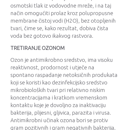
osmotski tlak iz vodovodne mreže, i na taj
način omogućiti prolaz kroz polupropusne
membrane čistoj vodi (H2O), bez otopljenih
tvari, čime se, kako rezultat, dobiva čista
voda bez gotovo ikakvog rastvora.
TRETIRANJE OZONOM
Ozon je antimikrobno sredstvo, ima visoku
reaktivnost, prodornost i utječe na
spontano raspadanje netoksičnih produkata
koji se koristi kao dezinfekcijsko sredstvo
mikrobioloških tvari pri relativno niskim
koncentracijama i kratkom vremenskom
kontaktu koje je dovoljno za inaktivaciju
bakterija, plijesni, gljivica, parazita i virusa.
Antimikrobni učinak ozona bori se protiv
gram pozitivnih i gram negativnih bakterija.