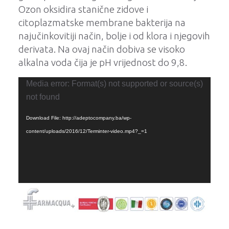
Ozon oksidira stanične zidove i
citoplazmatske membrane bakterija na
najučinkovitiji način, bolje i od klora i njegovih
derivata. Na ovaj način dobiva se visoko
alkalna voda čija je pH vrijednost do 9,8.
Reproduktor
Media error: Format(s) not supported or source(s)
videozapisa
not found
Download File: http://adeptocompany.ba/wp-
content/uploads/2016/12/Terminter-video.mp4?_=1