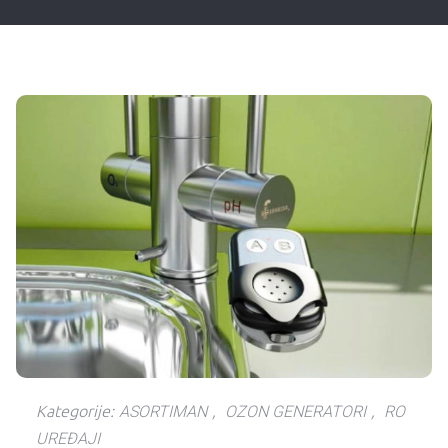
Kategorije:
ASORTIMAN
,
OZON GENERATORI
,
RO
UREĐAJI