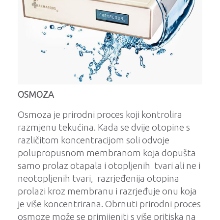
OSMOZA
Osmoza je prirodni proces koji kontrolira
razmjenu tekućina. Kada se dvije otopine s
različitom koncentracijom soli odvoje
polupropusnom membranom koja dopušta
samo prolaz otapala i otopljenih tvari ali ne i
neotopljenih tvari, razrjeđenija otopina
prolazi kroz membranu i razrjeđuje onu koja
je više koncentrirana.
Obrnuti prirodni proces
osmoze može se primijeniti s više pritiska na