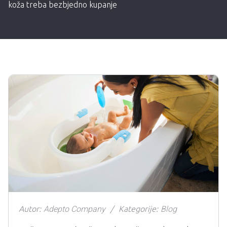
koža treba bezbjedno kupanje
Autor:
Adepto Company
Kategorije:
Blog