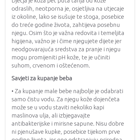
Dječja je koža pet puta tanja od kože
odraslih, neotporna je, osjetljiva na utjecaje
iz okoline, lako se isušuje te stoga, posebice
do treće godine života, zahtijeva posebnu
njegu. Osim što je važna redovita i temeljita
higijena, važno je i čime njegujete dijete jer
neodgovarajuća sredstva za pranje i njegu
mogu promijeniti pH kože, te je učiniti
suhom, crvenom i oštećenom.
Savjeti za kupanje beba
• Za kupanje male bebe najbolje je odabrati
samo čistu vodu. Za njegu kože dojenčeta
može se u vodu staviti nekoliko kapi
maslinova ulja, ali izbjegavajte
antibakterijske i mirisne sapune. Nisu dobre
ni pjenušave kupke, posebice tijekom prve
godine života, jer one odstranjuju prirodna