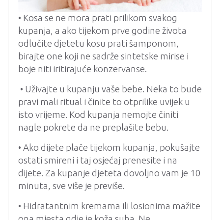
• Kosa se ne mora prati prilikom svakog
kupanja, a ako tijekom prve godine života
odlučite djetetu kosu prati šamponom,
birajte one koji ne sadrže sintetske mirise i
boje niti iritirajuće konzervanse.
• Uživajte u kupanju vaše bebe. Neka to bude
pravi mali ritual i činite to otprilike uvijek u
isto vrijeme. Kod kupanja nemojte činiti
nagle pokrete da ne preplašite bebu.
• Ako dijete plače tijekom kupanja, pokušajte
ostati smireni i taj osjećaj prenesite i na
dijete. Za kupanje djeteta dovoljno vam je 10
minuta, sve više je previše.
• Hidratantnim kremama ili losionima mažite
ona mjesta gdje je koža suha. Ne