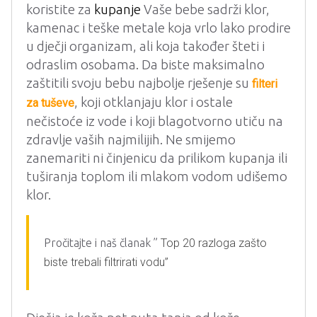
koristite za
kupanje
Vaše bebe sadrži klor,
kamenac i teške metale koja vrlo lako prodire
u dječji organizam, ali koja također šteti i
odraslim osobama. Da biste maksimalno
zaštitili svoju bebu najbolje rješenje su
filteri
, koji otklanjaju klor i ostale
za tuševe
nečistoće iz vode i koji blagotvorno utiču na
zdravlje vaših najmilijih. Ne smijemo
zanemariti ni činjenicu da prilikom kupanja ili
tuširanja toplom ili mlakom vodom udišemo
klor.
Pročitajte i naš članak ”
Top 20 razloga zašto
biste trebali filtrirati vodu”