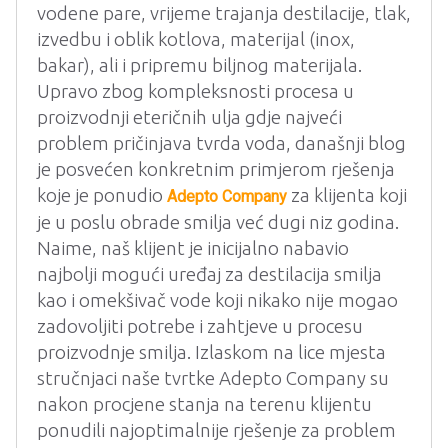
vodene pare, vrijeme trajanja destilacije, tlak,
izvedbu i oblik kotlova, materijal (inox,
bakar), ali i pripremu biljnog materijala.
Upravo zbog kompleksnosti procesa u
proizvodnji eteričnih ulja gdje najveći
problem pričinjava tvrda voda, današnji blog
je posvećen konkretnim primjerom rješenja
koje je ponudio
za klijenta koji
Adepto Company
je u poslu obrade smilja već dugi niz godina.
Naime, naš klijent je inicijalno nabavio
najbolji mogući uređaj za destilacija smilja
kao i omekšivač vode koji nikako nije mogao
zadovoljiti potrebe i zahtjeve u procesu
proizvodnje smilja.
Izlaskom na lice mjesta
stručnjaci naše tvrtke Adepto Company su
nakon procjene stanja na terenu klijentu
ponudili najoptimalnije rješenje za problem