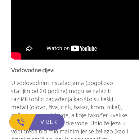
Vodovodne cijevi
U vodovodnim instalacijama (pogotovo
starijim od 20 godina) mogu se nalaziti
različiti oblici zagađenja kao što su teški
metali (olovo, živa, cink, bakar, krom, nikal),
hrđa, kamenac i druge, a koje također uvelike
VIBER
utječu na kvalitetu pitke vode. Udio željeza u
vodi treba biti minimalnim jer se željezo (kao i