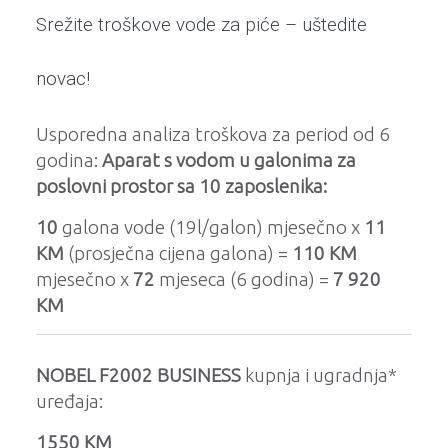
Srežite troškove vode za piće – uštedite
novac!
Usporedna analiza troškova za period od 6
godina:
Aparat s vodom u galonima za
poslovni prostor sa 10 zaposlenika:
10
galona vode (19l/galon) mjesečno x
11
KM
(prosječna cijena galona)
=
110 KM
mjesečno x
72
mjeseca (6 godina) =
7 920
KM
NOBEL F2002 BUSINESS
kupnja i ugradnja*
uređaja:
1550 KM