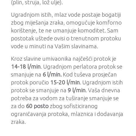
(plin, struja, lož ulje).
Ugradnjom istih, mlaz vode postaje bogatiji
zbog miješanja zraka, omogućuje komforno
korištenje, te ne umanjuje komoditet.
Sam
postotak uštede ovisi o trenutnom protoku
vode u minuti na Vašim slavinama.
Kroz slavine umivaonika najčešći protok je
14-18 l/min
. Ugradnjom perlatora protok se
smanjuje na
6 l/min.
Kod tuševa prosječan
protok poručio
15-20 l/min
. Ugradnjom istih
protok se smanjuje na
9 l/min
.
Vaša dnevna
potreba za vodom za tuširanje smanjuje se
za do
60 posto
zbog sofisticiranog
ograničavanja protoka, mlaznica i dodavanja
zraka.