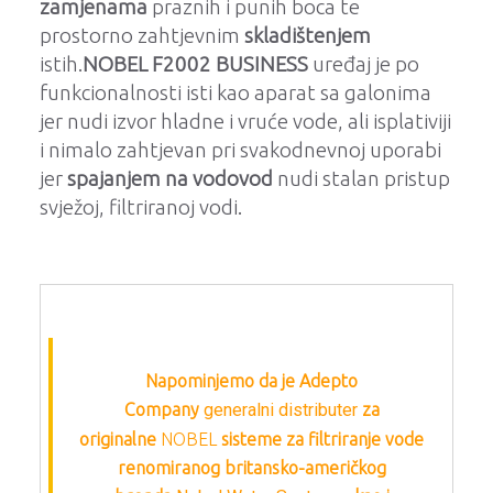
zamjenama
praznih i punih boca te
prostorno zahtjevnim
skladištenjem
istih.
NOBEL F2002 BUSINESS
uređaj je po
funkcionalnosti isti kao aparat sa galonima
jer nudi izvor hladne i vruće vode, ali isplativiji
i nimalo zahtjevan pri svakodnevnoj uporabi
jer
spajanjem na vodovod
nudi stalan pristup
svježoj, filtriranoj vodi.
Napominjemo da je Adepto
Company
generalni distributer
za
originalne
NOBEL
sisteme za filtriranje vode
renomiranog britansko-američkog