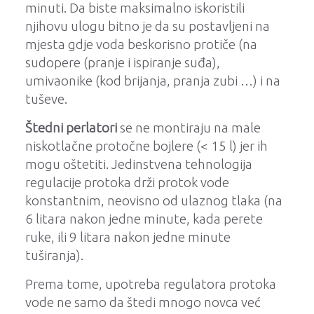
minuti.
Da biste maksimalno iskoristili
njihovu ulogu bitno je da su postavljeni na
mjesta gdje voda beskorisno protiče (na
sudopere (pranje i ispiranje suđa),
umivaonike (kod brijanja, pranja zubi …) i na
tuševe.
Štedni perlatori
se ne montiraju na male
niskotlačne protočne bojlere (< 15 l) jer ih
mogu oštetiti.
Jedinstvena tehnologija
regulacije protoka drži protok vode
konstantnim, neovisno od ulaznog tlaka (na
6 litara nakon jedne minute, kada perete
ruke, ili 9 litara nakon jedne minute
tuširanja).
Prema tome, upotreba regulatora protoka
vode ne samo da štedi mnogo novca već