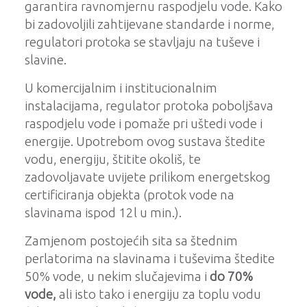
garantira ravnomjernu raspodjelu vode.
Kako
bi zadovoljili zahtijevane standarde i norme,
regulatori protoka se stavljaju na tuševe i
slavine.
U komercijalnim i institucionalnim
instalacijama, regulator protoka poboljšava
raspodjelu vode i pomaže pri uštedi vode i
energije.
Upotrebom ovog sustava štedite
vodu, energiju, štitite okoliš, te
zadovoljavate uvijete prilikom energetskog
certificiranja objekta (protok vode na
slavinama ispod 12l u min.).
Zamjenom postojećih sita sa štednim
perlatorima na slavinama i tuševima štedite
50% vode, u nekim slučajevima i
do 70%
vode,
ali isto tako i energiju za toplu vodu