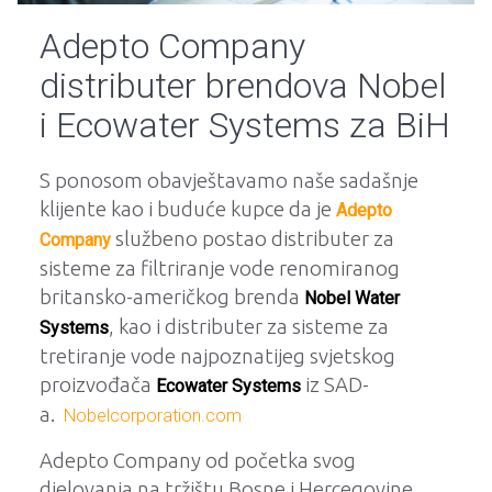
Adepto Company
distributer brendova Nobel
i Ecowater Systems za BiH
S ponosom obavještavamo naše sadašnje
klijente kao i buduće kupce da je
Adepto
službeno postao distributer za
Company
sisteme za filtriranje vode renomiranog
britansko-američkog brenda
Nobel Water
, kao i distributer za sisteme za
Systems
tretiranje vode najpoznatijeg svjetskog
proizvođača
iz SAD-
Ecowater Systems
a.
Nobelcorporation.com
Adepto Company od početka svog
djelovanja na tržištu Bosne i Hercegovine