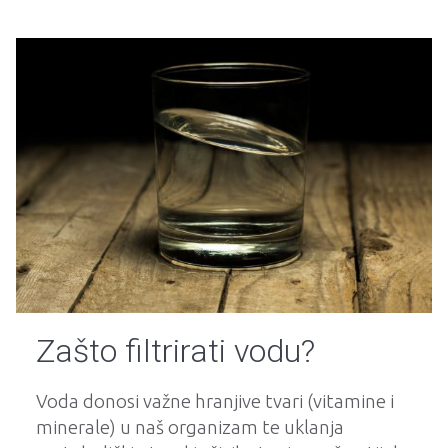
Zašto filtrirati vodu?
Voda donosi važne hranjive tvari (vitamine i
minerale) u naš organizam te uklanja