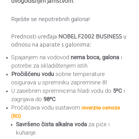
dvogodišnjim jamstvom
.
Riješite se nepotrebnih galona!
Prednosti uređaja
NOBEL F2002 BUSINESS
u
odnosu na aparate s galonima:
Spajanjem na vodovod
nema boca, galona
i
potrebe za skladištenjem istih.
Pročišćenu vodu
sobne temperature
osigurava u spremniku zapremnine 8l.
U zasebnim spremnicima hladi vodu do
5⁰C
i
zagrijava do
98⁰C
.
Pročišćava vodu sustavom
reverzne osmoze
(RO)
.
Savršeno čista alkalna voda
za piće i
kuhanje.