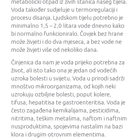
metabolički otpad iz živih stanica našeg tijela.
Voda također sudjeluje u termoregulaciji i
procesu disanja. Ljudskom tijelu potrebno je
minimalno 1,5 – 2,0 litara vode dnevno kako
bi normalno funkcioniralo. Čovjek bez hrane
može živjeti i do dva mjeseca, a bez vode ne
može živjeti više od nekoliko dana.
Činjenica da nam je voda prijeko potrebna za
život, ali isto tako ona je jedan od vodećih
uzroka bolesti u svijetu. Voda u prirodi sadrži
mnoštvo mikroorganizama, od kojih neki
uzrokuju ozbiljne bolesti, poput kolere,
tifusa, hepatitisa te gastroenteritisa. Voda je
često zagađena kemikalijama, pesticidima,
nitritima, teškim metalima, naftom i naftnim
nusproduktima, spojevima nastalim na bazi
klora i drugim otrovnim elementima.