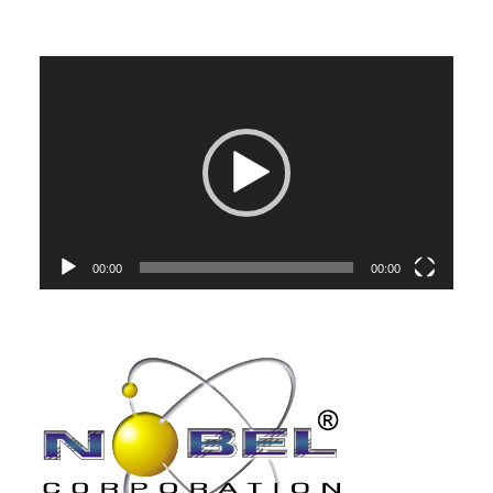
Reproduktor
videozapisa
00:00
00:00