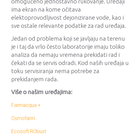
omogućeno jednostavno rukovanje. Uređaji
ima ekran na kome očitava
elektoprovodljivost dejonizirane vode, kao i
sve ostale relevante podatke za rad uređaja.
Jedan od problema koji se javljaju na terenu
je i taj da vrlo često laboratorije imaju toliko
analiza da nemaju vremena prekidati rad i
čekati da se servis odradi. Kod naših uređaja u
toku servisiranja nema potrebe za
prekidanjem rada.
Više o našim uređajima:
Farmacq
ua
+
Osmofarm
Ecosoft
RObust