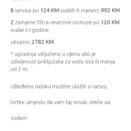
8
servisa po
124 KM
svakih 9 mjeseci:
992 KM
2
zamjene filtra reverzne osmoze po
120 KM
svake tri godine
ukupno:
2782 KM
.
* ugradnja uključena u cijenu ako je
udaljenost priključaka za vodu ista ili manja
od 2 m.
Ušteđenu razliku možete uložiti u razvoj
tvrtke umjesto da vam taj novac oteče sa
vodom.