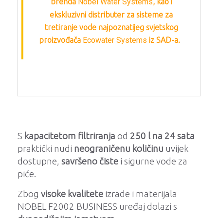
brenda
Nobel Water Systems
, kao i
ekskluzivni distributer za sisteme za
tretiranje vode najpoznatijeg svjetskog
proizvođača
Ecowater Systems
iz SAD-a.
S
kapacitetom filtriranja
od
250 l na 24 sata
praktički nudi
neograničenu količinu
uvijek
dostupne,
savršeno čiste
i sigurne vode za
piće.
Zbog
visoke kvalitete
izrade i materijala
NOBEL F2002 BUSINESS uređaj dolazi s