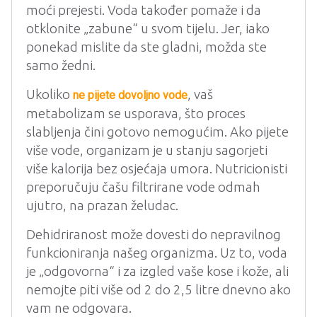
moći prejesti. Voda također pomaže i da
otklonite „zabune“ u svom tijelu. Jer, iako
ponekad mislite da ste gladni, možda ste
samo žedni.
Ukoliko
, vaš
ne pijete dovoljno vode
metabolizam se usporava, što proces
slabljenja čini gotovo nemogućim. Ako pijete
više vode, organizam je u stanju sagorjeti
više kalorija bez osjećaja umora. Nutricionisti
preporučuju čašu filtrirane vode odmah
ujutro, na prazan želudac.
Dehidriranost može dovesti do nepravilnog
funkcioniranja našeg organizma. Uz to, voda
je „odgovorna“ i za izgled vaše kose i kože, ali
nemojte piti više od 2 do 2,5 litre dnevno ako
vam ne odgovara.