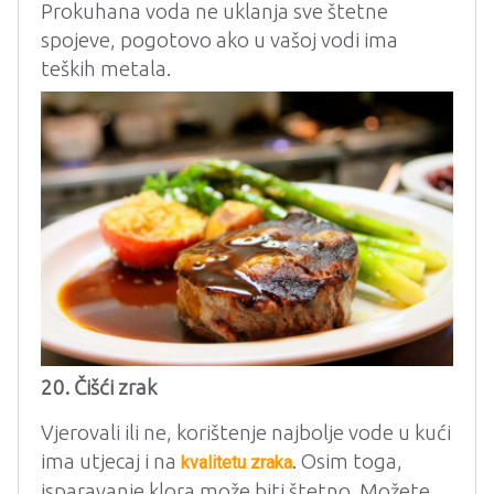
Prokuhana voda ne uklanja sve štetne
spojeve, pogotovo ako u vašoj vodi ima
teških metala.
20. Čišći zrak
Vjerovali ili ne, korištenje najbolje vode u kući
ima utjecaj i na
. Osim toga,
kvalitetu zraka
isparavanje klora može biti štetno. Možete