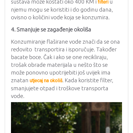
sustava može koštati oko 400 KM i
u
filteri
njemu mogu se koristiti i do godinu dana,
ovisno o količini vode koja se konzumira.
4. Smanjuje se zagađenje okoliša
Konzumiranje flaširane vode znači da se ona
redovito transportira i isporučuje. Također
bacate boce. Čak i ako se one recikliraju,
trošak obrade materijala u nešto što se
može ponovno upotrijebiti još uvijek ima
znatan
. Kada koristite filter,
utjecaj na okoliš
smanjujete otpad i troškove transporta
vode.