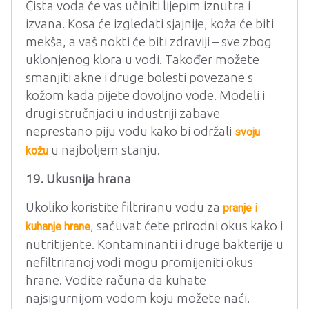
Čista voda će vas učiniti lijepim iznutra i
izvana. Kosa će izgledati sjajnije, koža će biti
mekša, a vaš nokti će biti zdraviji – sve zbog
uklonjenog klora u vodi. Također možete
smanjiti akne i druge bolesti povezane s
kožom kada pijete dovoljno vode. Modeli i
drugi stručnjaci u industriji zabave
neprestano piju vodu kako bi održali
svoju
u najboljem stanju.
kožu
19. Ukusnija hrana
Ukoliko koristite filtriranu vodu za
pranje i
, sačuvat ćete prirodni okus kako i
kuhanje hrane
nutritijente. Kontaminanti i druge bakterije u
nefiltriranoj vodi mogu promijeniti okus
hrane. Vodite računa da kuhate
najsigurnijom vodom koju možete naći.