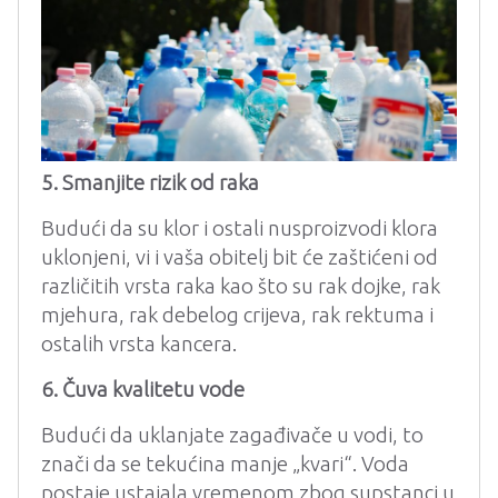
5. Smanjite rizik od raka
Budući da su klor i ostali nusproizvodi klora
uklonjeni, vi i vaša obitelj bit će zaštićeni od
različitih vrsta raka kao što su rak dojke, rak
mjehura, rak debelog crijeva, rak rektuma i
ostalih vrsta kancera.
6. Čuva kvalitetu vode
Budući da uklanjate zagađivače u vodi, to
znači da se tekućina manje „kvari“. Voda
postaje ustajala vremenom zbog supstanci u