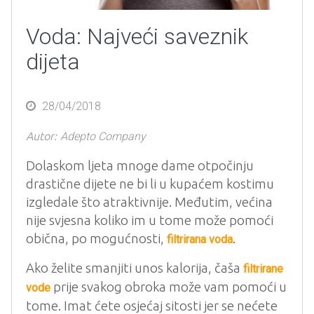
Voda: Najveći saveznik
dijeta
Posted
28/04/2018
on
Autor:
Adepto Company
Dolaskom ljeta mnoge dame otpočinju
drastične dijete ne bi li u kupaćem kostimu
izgledale što atraktivnije. Međutim, većina
nije svjesna koliko im u tome može pomoći
obična, po mogućnosti,
.
filtrirana voda
Ako želite smanjiti unos kalorija, čaša
filtrirane
prije svakog obroka može vam pomoći u
vode
tome. Imat ćete osjećaj sitosti jer se nećete