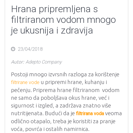
Hrana pripremljena s
filtriranom vodom mnogo
je ukusnija i zdravija
Posted
23/04/2018
on
Autor:
Adepto Company
Postoji mnogo izvrsnih razloga za korištenje
u pripremi hrane, kuhanju i
filtrirane vode
pečenju. Priprema hrane filtriranom vodom
ne samo da poboljšava okus hrane, već i
sigurnost i izgled, a zadržava znatno više
nutritijenata. Budući da je
veoma
filtrirana voda
odlično otapalo, treba je koristiti za pranje
voća, povrća i ostalih namirnica.